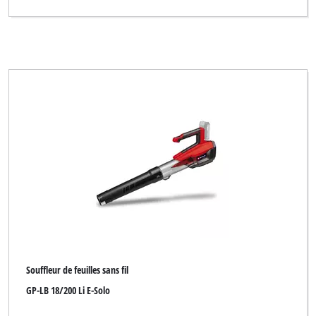
Bahr die Qualität
Bavaria
Bavaria Black
Bavaria by Einhell
Bestgreen
Bonus
Budget
CMI
Central Park
Challenge Xtreme
Souffleur de feuilles sans fil
DO IT + GARDEN
GP-LB 18/200 Li E-Solo
DURO PRO