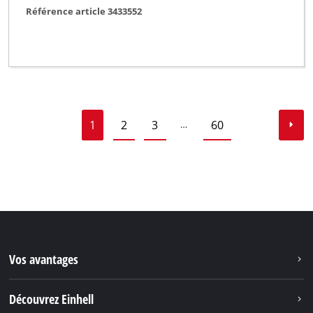
Référence article 3433552
1
2
3
60
…
Vos avantages
Découvrez Einhell