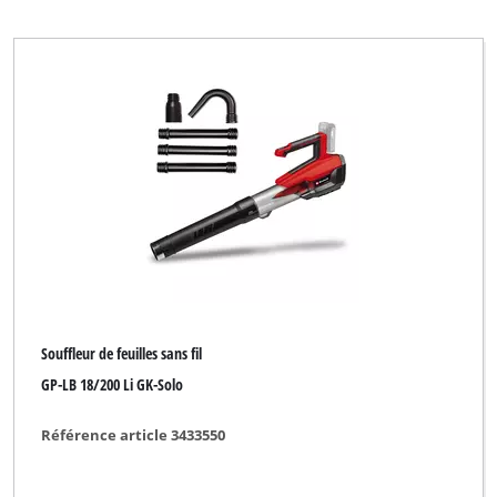
Souffleur de feuilles sans fil
Souffleur thermique
Souffleur thermique dorsal
Souffleur éléctrique
Taille-haies / Scie télescopique électrique
Marque
Souffleur de feuilles sans fil
AYCE
GP-LB 18/200 Li GK-Solo
Alpha Tools
Référence article 3433550
BASIC