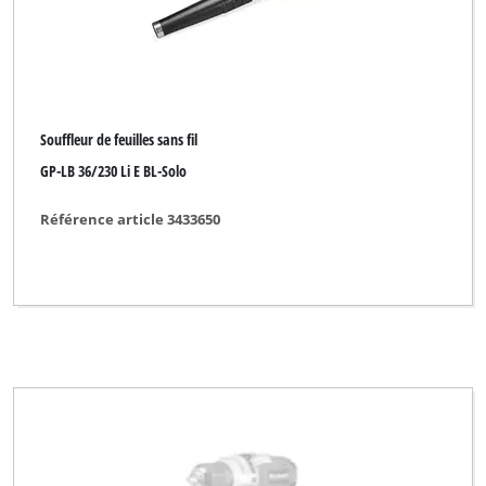
Pattfield
Plantiflor
Plus Professional
Powercraft
Souffleur de feuilles sans fil
GP-LB 36/230 Li E BL-Solo
Powertec
Proviel
Référence article 3433650
Prowork
Qualcast
Rapid
Robust
Royal
Simpex