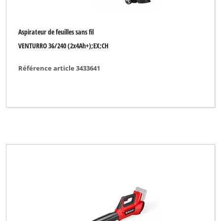
Ideenwelt
King Craft
Aspirateur de feuilles sans fil
Kraftixx
VENTURRO 36/240 (2x4Ah+);EX;CH
Lawn Star
Référence article 3433641
Limited Edition
Max Bahr
Mr. Gardener
MyTool
New Generation
No Name
Okay
Ozito