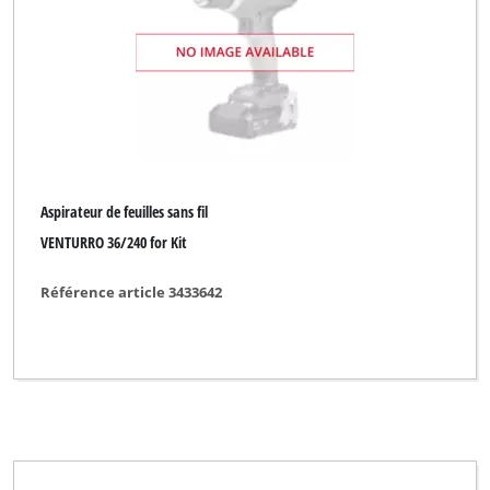
Sovereign
Spear & Jackson
Sterwins
TAURUS Titanium
Thun
Aspirateur de feuilles sans fil
Top Craft
VENTURRO 36/240 for Kit
Ultranatura
Référence article 3433642
Uniropa
WORKZONE
Wingart
XU1
YPL by Einhell