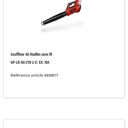
Aspirateur de feuilles sans fil
Aspirateur souffleur thermique
Aspirateur-souffleur de feuilles électrique
Balayeuse
Balayeuse sans fil
Souffleur de feuilles sans fil
Broyeur de végetaux sans fil
GP-LB 36/210 Li E; EX; NA
Broyeur de végétaux thermique
Référence article 3433617
Broyeur de végétaux électrique à lames
Broyeur électrique silencieux
Cisaille sans fil
Cisaille à gazon et buissons sans fil
Cisaille à gazon sans fil