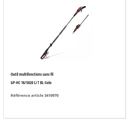
Yellow Garden Line
Yellow Garden Line NG
Yellow Profi Line
Yellow Profi Line NG
b1
eurogarden
for_q
Outil multifonctions sans fil
GP-HC 18/5020 Li T BL-Solo
Référence article 3410970
Effacer tous les filtres