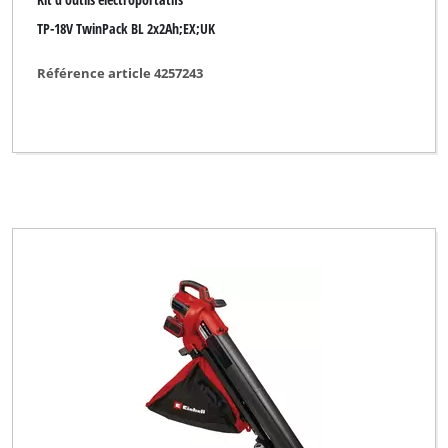
TP-18V TwinPack BL 2x2Ah;EX;UK
Florabest
FullBoar
Référence article 4257243
GARDA
GARDENFEELINGS
GO/ON
Gardening Essentials
Gardenline
Gardol
Global
Herkules
Hurricane