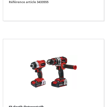
Référence article 3433555
Einhell
Einhell Bavaria
Einhell Blue
Einhell Classic
Einhell Expert
Einhell Expert Plus
Einhell Home
Einhell Professional
Einhell Red
Einhell Royal
Ergotools Pattfield
FERREX
Kit d'outils électroportatifs