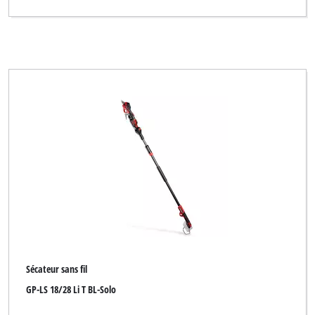
Limited Edition
Maxbear
Mr. Gardener
New Generation
O.K.
Okay
Ozito
Palmera
Pattfield
Plantiflor
Sécateur sans fil
Plus Professional
GP-LS 18/28 Li T BL-Solo
Proviel