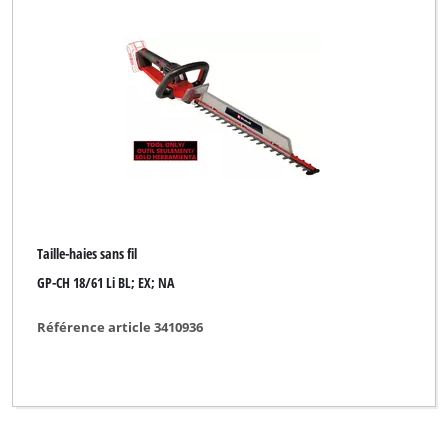
DO IT + GARDEN
Einhell
Einhell Blue
Einhell Classic
Einhell Expert
Einhell Expert Plus
Taille-haies sans fil
Einhell Professional
GP-CH 18/61 Li BL; EX; NA
Einhell Red
Référence article 3410936
Einhell Royal
Ergotools Pattfield
FERREX