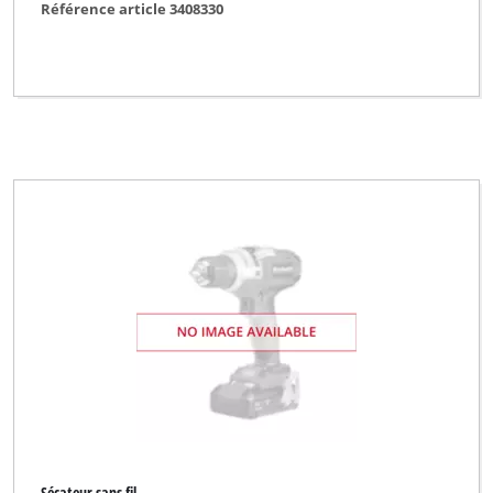
Référence article 3408330
Qualcast
Robust
Royal
Simpex
Sovereign
Spear & Jackson
Sterwins
Talon
Top Craft
Turbo-Silent
Ultranatura
XU1
Sécateur sans fil