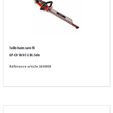
Taille-haies thermique
Taille-haies télescopique électrique
Taille-haies électrique
Taille-haies sans fil
Marque
GP-CH 18/61 Li BL-Solo
Bavaria Black
Référence article 3410935
Bestgreen
Bonus
Budget
CMI
Challenge Xtreme