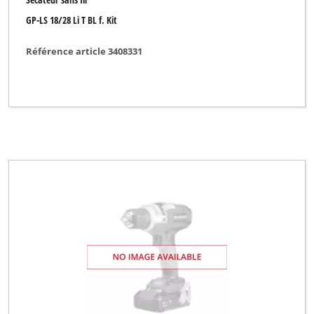
GP-LS 18/28 Li T BL f. Kit
Yellow Garden Line
Yellow Garden Line NG
Référence article 3408331
eurogarden
Effacer tous les filtres