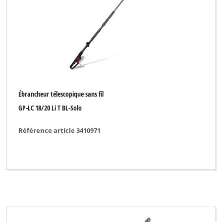
Marque
Bestgreen
Einhell
Einhell Blue
Ébrancheur télescopique sans fil
Einhell Classic
GP-LC 18/20 Li T BL-Solo
Einhell Expert
Référence article 3410971
Einhell Expert Plus
Einhell Professional
Ergotools Pattfield
GARDENFEELINGS
Gardenline