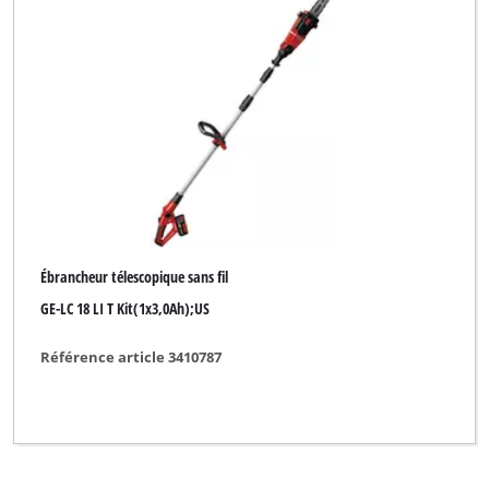
Gardol
Kraftixx
Lawn Star
Mr. Gardener
Ozito
Pattfield
Ébrancheur télescopique sans fil
Powertec
GE-LC 18 LI T Kit(1x3,0Ah);US
Royal
Référence article 3410787
Sterwins
XU1