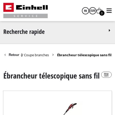
FR
EUR
0
Power-X-Change
Oui
français
EUR
Recherche rapide
Non
GBP
Tronçonneuse / Coupe branches
Ébrancheur télescopique sans fil
Retour
|
HUF
Groupe de produits
Ébrancheur télescopique sans fil
CZK
Ebrancheur télescopique thermique
Ébrancheur télescopique sans fil
Élagueuse télescopique électrique